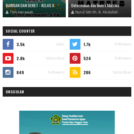
BARISAN DAN DERET - KELAS X
Determinan dan Invers Matriks
Titin Herawati
Nurul Sitti Kh. B. Abdullah
SOCIAL COUNTER
3.5k
1.7k
Likes
Followers
2.8k
524
Subscribes
Followers
849
286
Followers
Subscribes
UNGGULAN