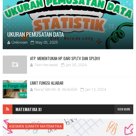
UKURAN PEMUSATAN DATA
Unknown
May 05, 2025
ATP. MENENTUKAN HP DARI SPLTV DAN SPLDtV
Titin Herawati
Jan 30, 2024
LIMIT FUNGSI ALJABAR
Nurul Sitti Kh. B. Abdullah
Jan 13, 2024
MATEMATIKA XI
VIEW MORE
ASESMEN SUMATIF MATEMATIKA