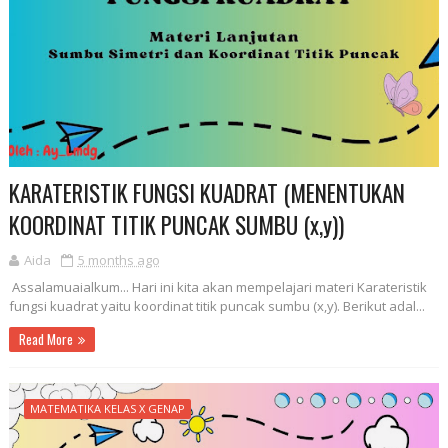
KARATERISTIK FUNGSI KUADRAT (MENENTUKAN
KOORDINAT TITIK PUNCAK SUMBU (x,y))
Aida
5 months ago
Assalamuaialkum... Hari ini kita akan mempelajari materi Karateristik
fungsi kuadrat yaitu koordinat titik puncak sumbu (x,y). Berikut adal...
Read More
MATEMATIKA KELAS X GENAP