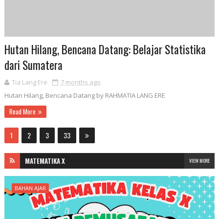
Hutan Hilang, Bencana Datang: Belajar Statistika
dari Sumatera
Tia Lang Ere
7 months ago
Hutan Hilang, Bencana Datang by RAHMATIA LANG ERE
Read More
1
2
3
33
MATEMATIKA X
VIEW MORE
BAHAN AJAR